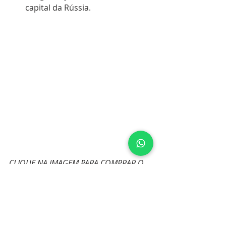
capital da Rússia.
CLIQUE NA IMAGEM PARA COMPRAR O 
PERSONAGEM.
E ai? Achou curioso? Escreva nos 
comentários que conteúdo gostaria 
de ver no Blog.