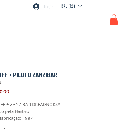
BRL (R$)
Log in
GIFT CARD
FAQ
CONTATO
KIFF + PILOTO ZANZIBAR
4
Preço
00,00
KIFF + ZANZIBAR DREADNOKS*
do pela Hasbro
fabricação: 1987
: perfeita, sem quebrados l,