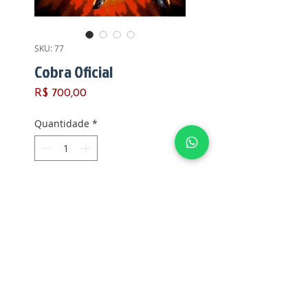
SKU: 77
Cobra Oficial
Preço
R$ 700,00
Quantidade
*
Adicionar ao carrinho
*COBRA OFICIAL*
Fabricado pela Estrela
Ano de fabricação: 1985
Versão:1
País de fabricação: BRASIL