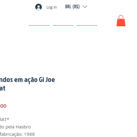
BRL (R$)
Log in
GIFT CARD
FAQ
CONTATO
dos em ação Gi Joe
at
Preço
,00
RAT*
do pela Hasbro
fabricação: 1988