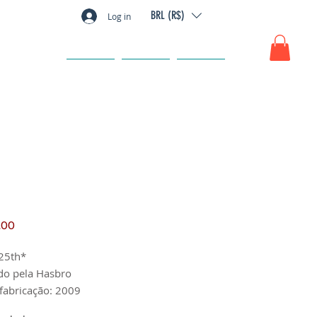
BRL (R$)
Log in
GIFT CARD
FAQ
CONTATO
Preço
,00
25th*
do pela Hasbro
fabricação: 2009