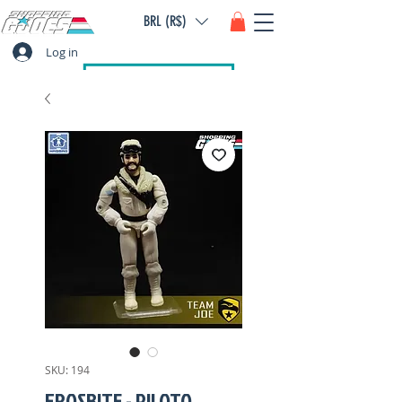
BRL (R$)
Log in
SKU: 194
FROSBITE - PILOTO