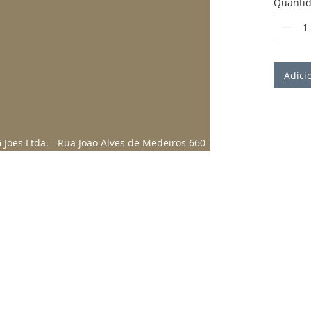
Quanti
Adici
Joes Ltda. - Rua João Alves de Medeiros 660 - Pato Branco/PR, Ce
Email: shoppinggjoes@gmail.com