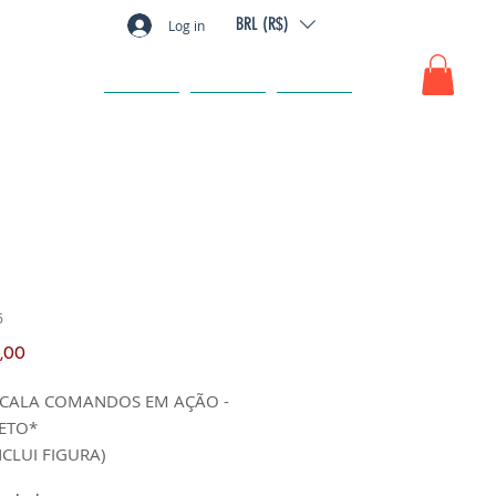
BRL (R$)
Log in
GIFT CARD
FAQ
CONTATO
6
Preço
,00
ESCALA COMANDOS EM AÇÃO -
ETO*
NCLUI FIGURA)