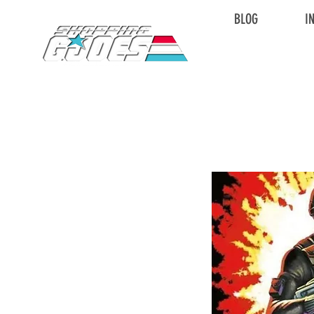
BLOG
I