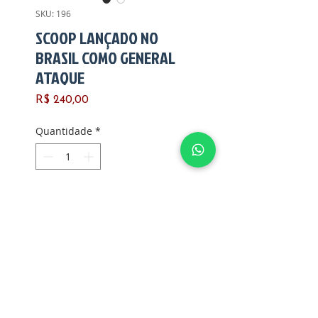
SKU: 196
SCOOP LANÇADO NO
BRASIL COMO GENERAL
ATAQUE
Preço
R$ 240,00
Quantidade
*
Adicionar ao carrinho
*SCOOP LANÇADO NO BRASIL
COMO GENERAL ATAQUE*
Fabricado pela Hasbro
Ano de fabricação: 1989
Versão: 1