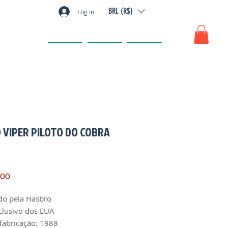
BRL (R$)
Log in
GIFT CARD
FAQ
CONTATO
 VIPER PILOTO DO COBRA
Preço
,00
do pela Hasbro
clusivo dos EUA
fabricação: 1988