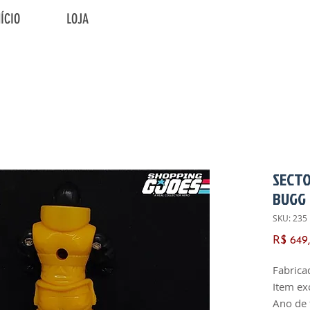
NÍCIO
LOJA
SECTO
BUGG
SKU: 235
R$ 649
Fabrica
Item ex
Ano de 