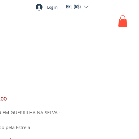
BRL (R$)
Log in
GIFT CARD
FAQ
CONTATO
R
Preço
,00
O EM GUERRILHA NA SELVA -
do pela Estrela
fabricação: 1993