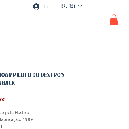
BRL (R$)
Log in
GIFT CARD
FAQ
CONTATO
BOAR PILOTO DO DESTRO'S
RBACK
Preço
,00
do pela Hasbro
fabricação: 1989
 1