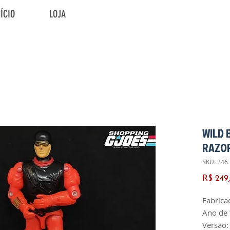
NÍCIO
LOJA
WILD 
RAZO
SKU: 246
R$ 249
Fabrica
Ano de 
Versão: