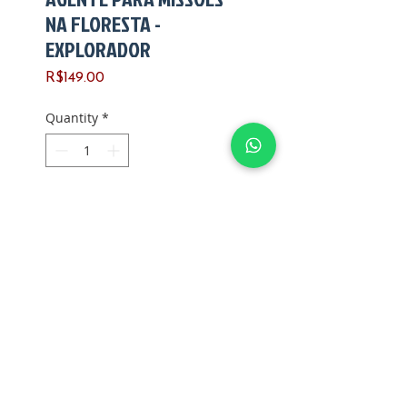
NA FLORESTA -
EXPLORADOR
Price
R$149.00
Quantity
*
Add to Cart
Fabricado pela Estrela
Ano de fabricação: 1992
Versão: 1
País de fabricação: Brasil
Articulações: firmes
Polegares: quebrados
G Joes Shopping Ltda. - CPF/CNPJ:
12.345.678
/0000-01 -
Sunga: íntegra
shoppinggjoes@gmail.com
- Phone:
(11) 3456-7890