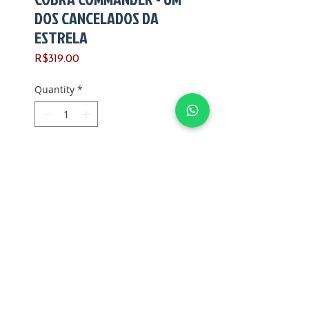
DOS CANCELADOS DA
ESTRELA
Price
R$319.00
Quantity
*
Add to Cart
Fabricado pela Hasbro
Ano de fabricação: 1991
Versão: 4
País de fabricação: USA
Articulações: firmes
Polegares: íntegros
G Joes Shopping Ltda. - CPF/CNPJ:
12.345.678
/0000-01 -
Sunga: íntegra
shoppinggjoes@gmail.com
- Phone:
(11) 3456-7890