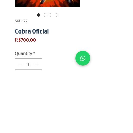
SKU: 77
Cobra Oficial
Price
R$700.00
Quantity
*
Add to Cart
*COBRA OFICIAL*
Fabricado pela Estrela
Ano de fabricação: 1985
Versão:1
País de fabricação: BRASIL