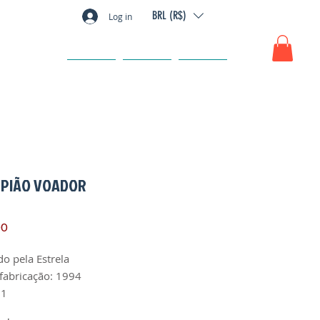
BRL (R$)
Log in
GIFT CARD
FAQ
CONTACT
RPIÃO VOADOR
Price
00
do pela Estrela
fabricação: 1994
 1
fabricação: exclusivo do Brasil