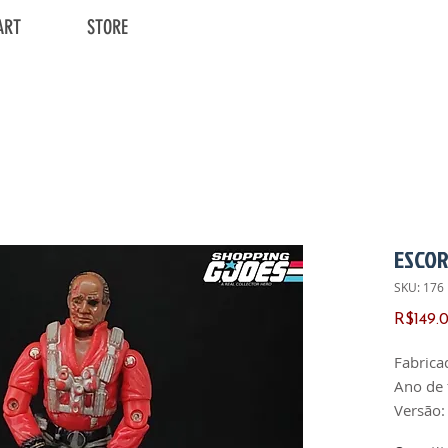
ART
STORE
ESCO
SKU: 176
R$149.
Fabrica
Ano de 
Versão:
País de 