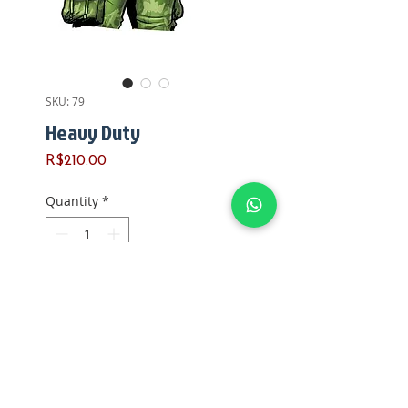
SKU: 79
Heavy Duty
Price
R$210.00
Quantity
*
Add to Cart
*HEAVY DUTY*
Fabricado pela Hasbro
Ano de fabricação: 2009
Versão: 10