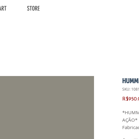
ART
STORE
HUMM
SKU: 108
R$950.
*HUMM
AÇÃO*
Fabrica
Ano de 