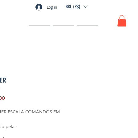
BRL (R$)
Log in
GIFT CARD
FAQ
CONTACT
ER
1
Price
00
ER ESCALA COMANDOS EM
do pela -
fabricação: -