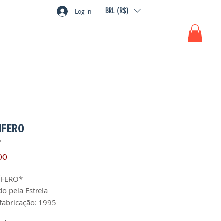
BRL (R$)
Log in
GIFT CARD
FAQ
CONTACT
IFERO
2
Price
00
ÍFERO*
do pela Estrela
fabricação: 1995
 1