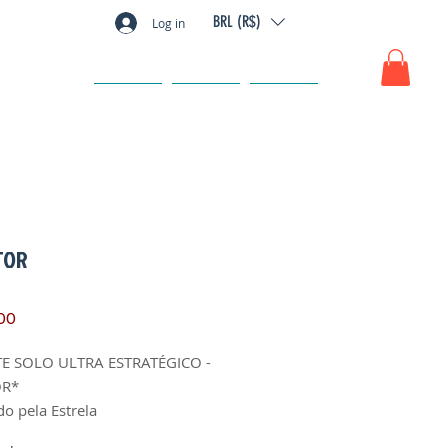
BRL (R$)
Log in
GIFT CARD
FAQ
CONTACT
TOR
Price
00
E SOLO ULTRA ESTRATÉGICO -
OR*
do pela Estrela
fabricação: 1991