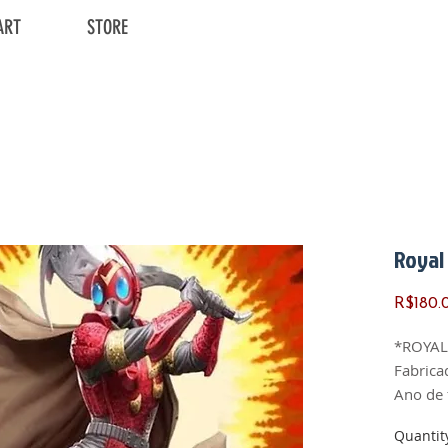
ART
STORE
Royal
R$180.
*ROYAL
Fabrica
Ano de 
Versão:
Quantit
País de