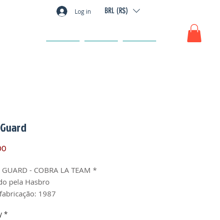
BRL (R$)
Log in
GIFT CARD
FAQ
CONTACT
 Guard
Price
00
 GUARD - COBRA LA TEAM *
do pela Hasbro
fabricação: 1987
 1
y
*
 fabricação: USA