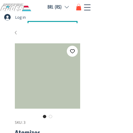
BRL (R$)
Log in
SKU: 3
Atomizer