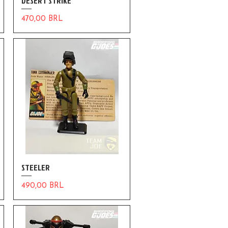
DESERT STRIKE
Precio
470,00 BRL
STEELER
Precio
490,00 BRL