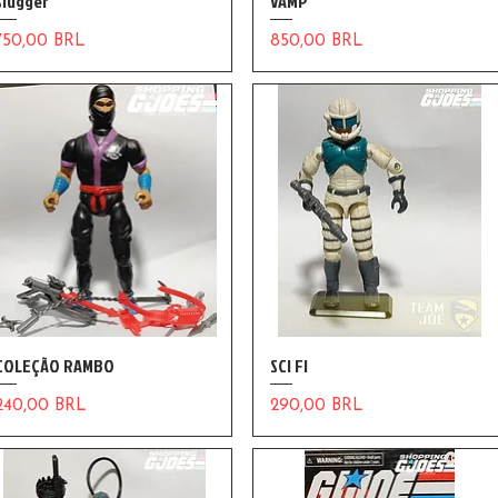
Slugger
VAMP
Precio
Precio
750,00 BRL
850,00 BRL
COLEÇÃO RAMBO
SCI FI
Precio
Precio
240,00 BRL
290,00 BRL