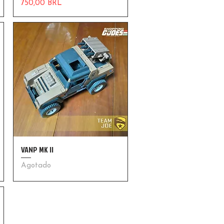
Precio
750,00 BRL
VANP MK II
Agotado