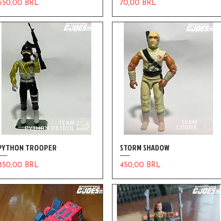
Precio
Precio
650,00 BRL
70,00 BRL
PYTHON TROOPER
STORM SHADOW
Precio
Precio
850,00 BRL
450,00 BRL