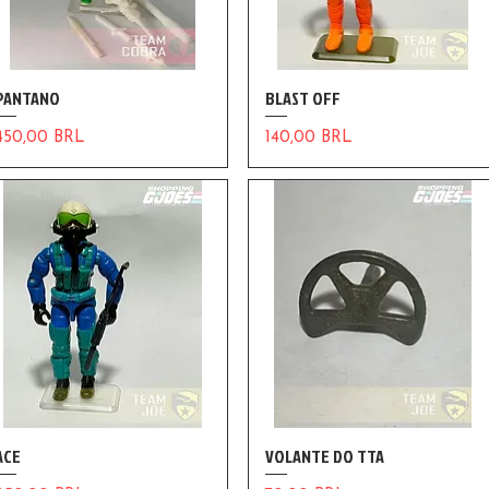
PANTANO
BLAST OFF
Precio
Precio
450,00 BRL
140,00 BRL
ACE
VOLANTE DO TTA