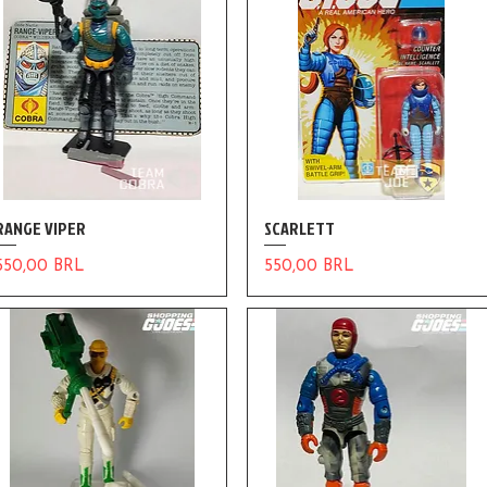
RANGE VIPER
SCARLETT
Precio
Precio
550,00 BRL
550,00 BRL