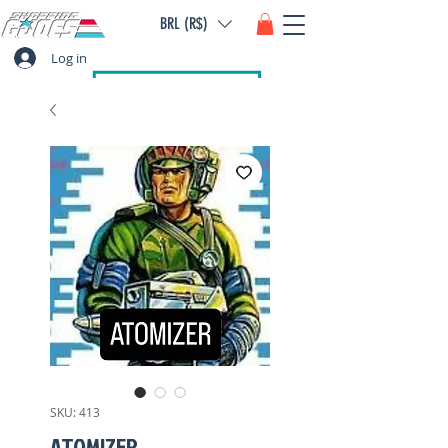
BRL (R$)
Log in
SKU: 413
ATOMIZER