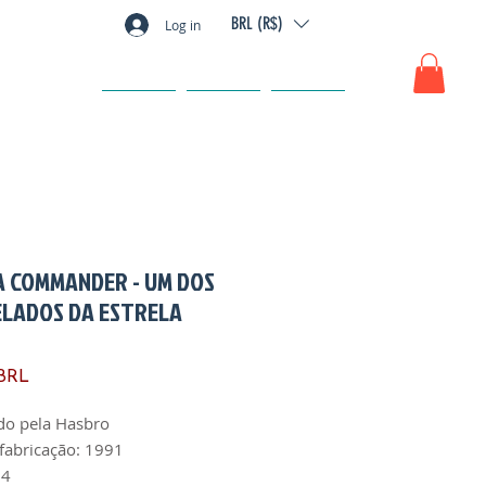
BRL (R$)
Log in
GIFT CARD
FAQ
CONTACTO
 COMMANDER - UM DOS
LADOS DA ESTRELA
Precio
 BRL
do pela Hasbro
fabricação: 1991
 4