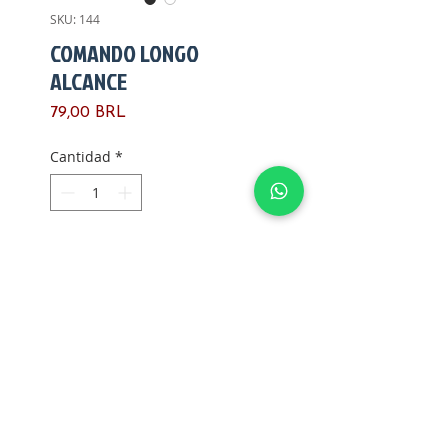
SKU: 144
COMANDO LONGO
ALCANCE
Precio
79,00 BRL
Cantidad
*
Agregar al carrito
*COMANDO LONGO
ALCANCE*
Fabricado pela Estrela
Ano de fabricação: 1990
Versão: 2
País de fabricação: Brasil
Compras G Joes Ltda. - CPF/CNPJ:
12.345.678
/0000-01 -