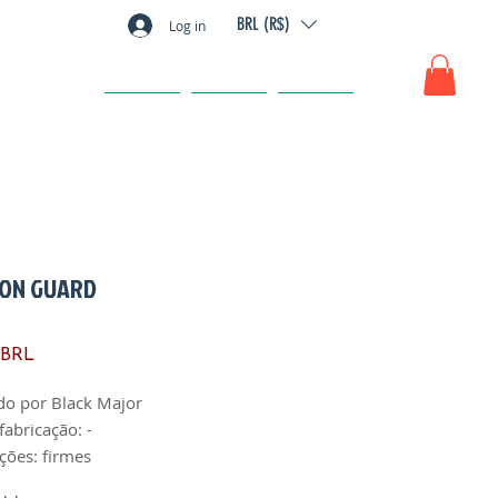
BRL (R$)
Log in
GIFT CARD
FAQ
CONTACTO
SON GUARD
Precio
 BRL
do por Black Major
fabricação: -
ações: firmes
es: íntegros