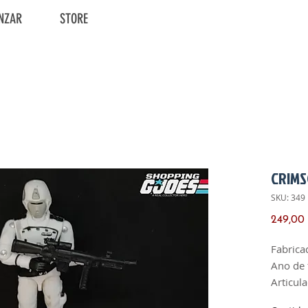
NZAR
STORE
CRIM
SKU: 349
249,00
Fabrica
Ano de 
Articul
Polegar