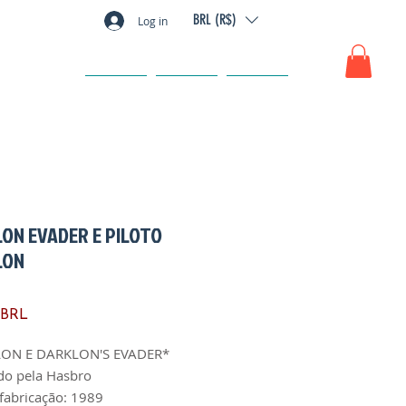
BRL (R$)
Log in
GIFT CARD
FAQ
CONTACTO
ON EVADER E PILOTO
LON
Precio
 BRL
ON E DARKLON'S EVADER*
do pela Hasbro
fabricação: 1989