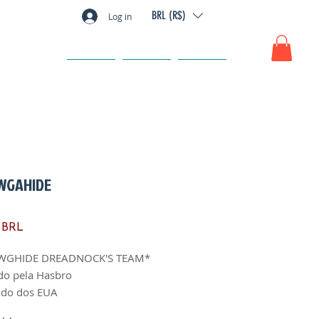
BRL (R$)
Log in
GIFT CARD
FAQ
CONTACTO
WGAHIDE
Precio
 BRL
WGHIDE DREADNOCK'S TEAM*
do pela Hasbro
ado dos EUA
fabricação: 1990