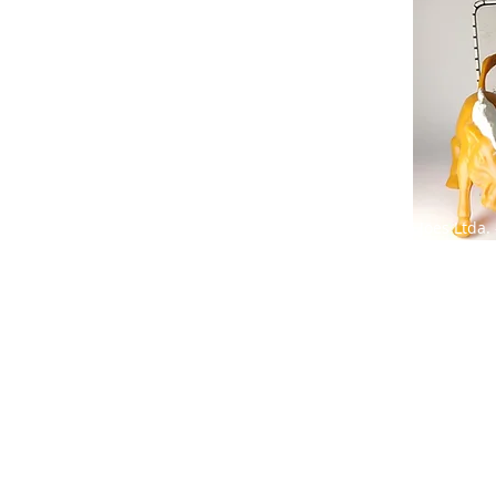
Compras G Joes Ltda. 