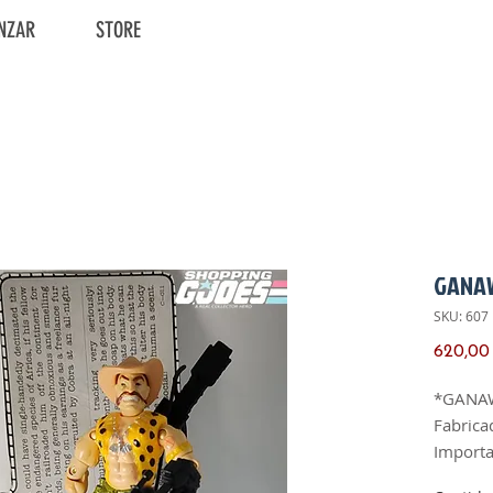
NZAR
STORE
GANA
SKU: 607
620,00
*GANA
Fabrica
Import
Ano de 