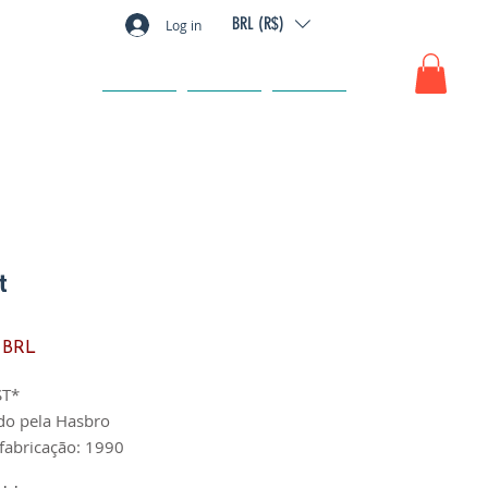
BRL (R$)
Log in
GIFT CARD
FAQ
CONTACTO
t
Precio
 BRL
T*
do pela Hasbro
fabricação: 1990
: perfeita, sem quebrados,