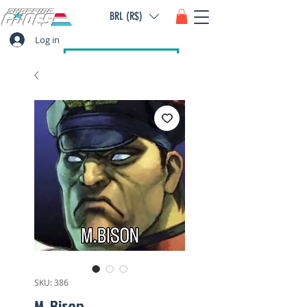
BRL (R$)
Log in
SKU: 386
M. Bison