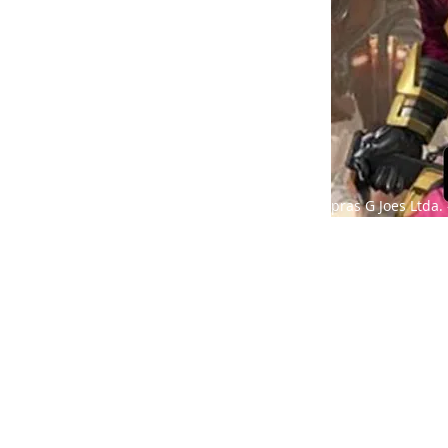
Compras G Joes Ltda. 