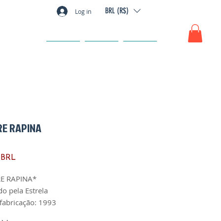
BRL (R$)
Log in
GIFT CARD
FAQ
CONTACTO
E RAPINA
Precio
 BRL
E RAPINA*
do pela Estrela
fabricação: 1993
 1