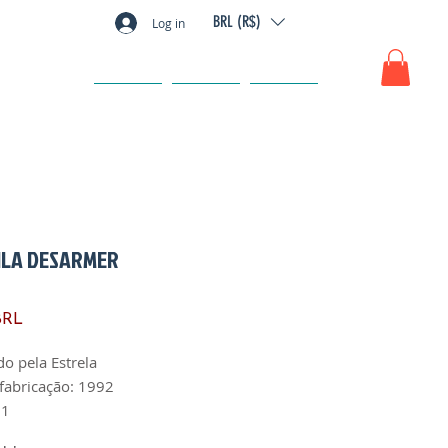
BRL (R$)
Log in
GIFT CARD
FAQ
CONTACTO
ILA DESARMER
Precio
BRL
do pela Estrela
fabricação: 1992
 1
fabricação: Brasil