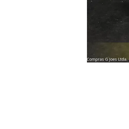
Compras G Joes Ltda. 