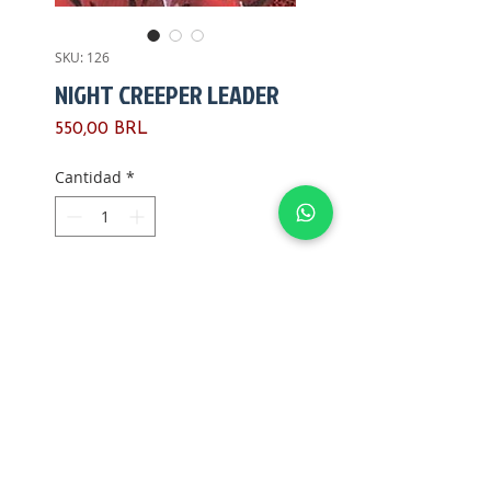
SKU: 126
NIGHT CREEPER LEADER
Precio
550,00 BRL
Cantidad
*
Agregar al carrito
*NIGHT CREEPER LEADER*
Fabricado pela Hasbro
Ano de fabricação: 1993
Versão: 1
País de fabricação: USA
Articulações: firmes