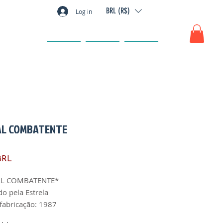
BRL (R$)
Log in
GIFT CARD
FAQ
CONTACTO
AL COMBATENTE
Precio
BRL
AL COMBATENTE*
do pela Estrela
fabricação: 1987
 1