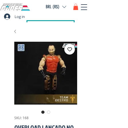
BRL (R$)
Log in
SKU: 168
OVERLOAD LANÇADO NO