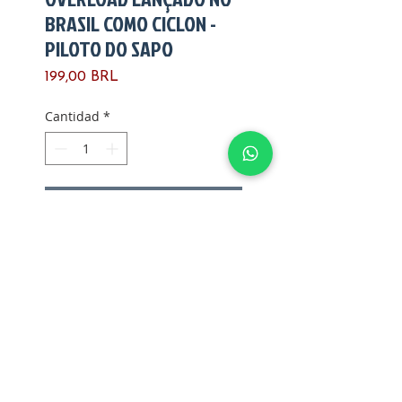
BRASIL COMO CICLON -
PILOTO DO SAPO
Precio
199,00 BRL
Cantidad
*
Agregar al carrito
Fabricado pela Hasbro
Ano de fabricação: 1990
Versão: 1
País de fabricação: USA
Articulações: firmes
Polegares: integros
Compras G Joes Ltda. - CPF/CNPJ:
12.345.678
/0000-01 -
Sunga: íntegra
Av. Bernardino de Campos, 98 São Paulo, SP
12345-678
-