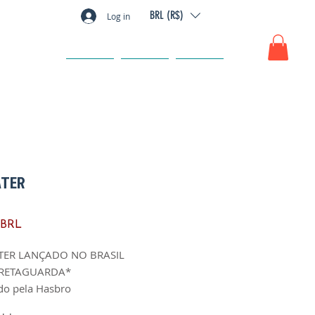
BRL (R$)
Log in
GIFT CARD
FAQ
CONTACTO
ATER
Precio
 BRL
TER LANÇADO NO BRASIL
RETAGUARDA*
do pela Hasbro
fabricação: 1988