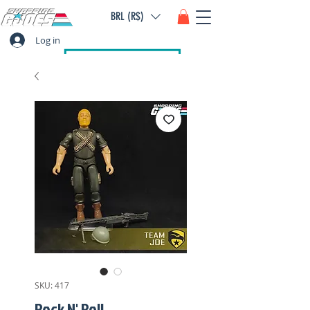
BRL (R$)
Log in
SKU: 417
Rock N' Roll